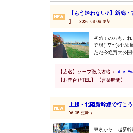
【もう迷わない♪】新潟・
］
（ 2026-08-06 更新 ）
初めての方もこれで
登場(ﾟ∇^*)♪
ただ今絶賛大公開中
【店名】ソープ徹底攻略（
https:/
【お問合せTEL】 【営業時間】
上越・北陸新幹線で行こう北
08-05 更新 ）
東京から上越新幹