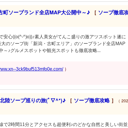
古町ソープランド全店MAP大公開中～♪
［
ソープ徹底
安心((o(^-^)o))♪素人美女がてんこ盛りの激アツスポット遂に
北陸最大のソープ街「新潟・古町エリア」のソープランド全店MAP
～♪グルメスポットや観光スポットも徹底攻略...
/www.xn--3ck9buf513mfo0e.com/
）
陸ソープ巡りの旅(ﾟ∇^*)♪
［
ソープ徹底攻略
］
（ 202
線で2時間11分とアクセスも超便利♪のどかな自然と美しい街並