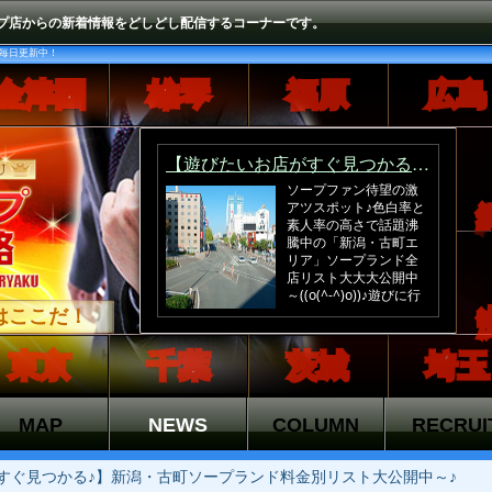
プ店からの新着情報をどしどし配信するコーナーです。
毎日更新中！
金津園
雄琴
福原
広島
沖
中
はここだ！
東京
千葉
茨城
埼玉
MAP
NEWS
COLUMN
RECRUI
すぐ見つかる♪】新潟・古町ソープランド料金別リスト大公開中～♪