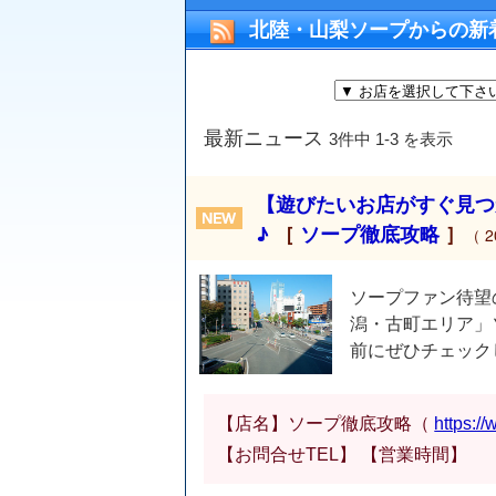
北陸・山梨ソープからの新
最新ニュース
3件中 1-3 を表示
【遊びたいお店がすぐ見つ
♪
［
ソープ徹底攻略
］
（ 2
ソープファン待望
潟・古町エリア」ソ
前にぜひチェックしてね☆＾∇
【店名】ソープ徹底攻略（
https:/
【お問合せTEL】 【営業時間】