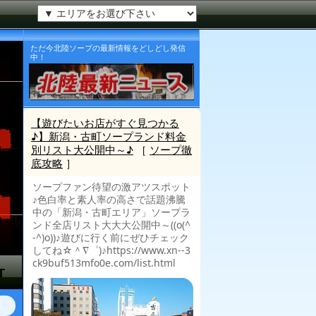
ただ今北陸ソープの最新情報をどしどし発信
中！
縄
洲
T