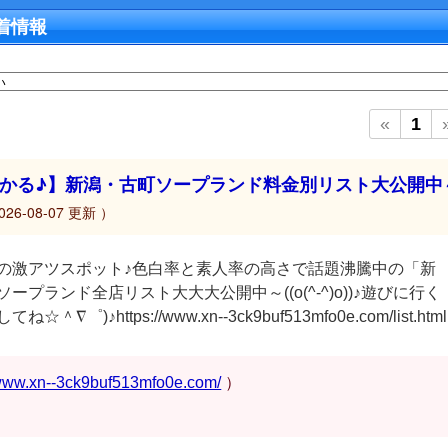
着情報
«
1
かる♪】新潟・古町ソープランド料金別リスト大公開中
026-08-07 更新 ）
の激アツスポット♪色白率と素人率の高さで話題沸騰中の「新
ープランド全店リスト大大大公開中～((o(^-^)o))♪遊びに行く
゜)♪https://www.xn--3ck9buf513mfo0e.com/list.html
/www.xn--3ck9buf513mfo0e.com/
）