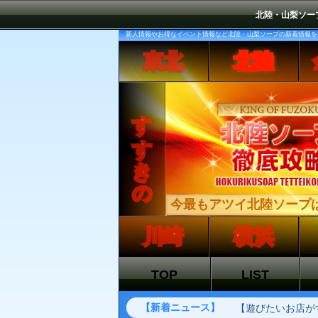
北陸・山梨ソー
新人情報やお得なイベント情報など北陸・山梨ソープの新着情報を
東北
北陸
すすきの
今最もアツイ北陸ソープ
川崎
横浜
TOP
LIST
【新着ニュース】
【遊びたいお店が